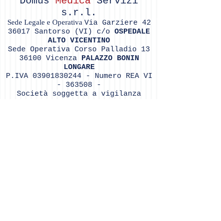
Domus
Medica
Servizi
s.r.l.
Sede Legale e Operativa
Via Garziere
42
36017
Santorso (VI) c/o
OSPEDALE
ALTO VICENTINO
Sede Operativa Corso Palladio
13
36100
Vicenza
PALAZZO BONIN
LONGARE
P.IVA
03901830244
- Numero REA VI
- 363508 -
Soc
ietà soggetta a vigilanza
IVASS, iscrizione consultabile
sul sito
https://servizi.ivass.it/RuirPubb
lica/
Numero Iscrizone Registro RUI
.
E000497900
Tel.
0445576049
Fax
0445501951
info@domusmedicaservizi.it
-
domusmedicaservizisrl@pec.it
www.domusmedicaservizi.net
-
www.domusmedicaservizi.com
Do Not Sell My Personal Information
©© Copyright Domus Medica Servizi s.r.l.