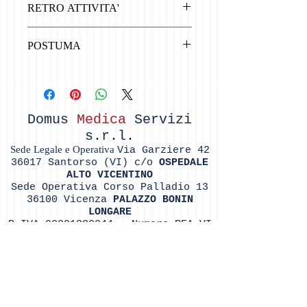
RETRO ATTIVITA'
RETRO ATTIVITA' ILLIMITATA
POSTUMA
Postuma acquisibile al momento della
cessazione del rapporto con la Pubblica
Amministrazione
Domus
Medica
Servizi
s.r.l.
Sede Legale e Operativa
Via Garziere
42
36017
Santorso (VI) c/o
OSPEDALE
ALTO VICENTINO
Sede Operativa Corso Palladio
13
36100
Vicenza
PALAZZO BONIN
LONGARE
P.IVA
03901830244
- Numero REA VI
- 363508 -
Soc
ietà soggetta a vigilanza
IVASS, iscrizione consultabile
sul sito
https://servizi.ivass.it/RuirPubb
lica/