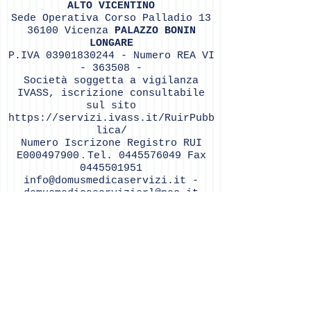
ALTO VICENTINO
Sede Operativa Corso Palladio
13
36100
Vicenza
PALAZZO BONIN
LONGARE
P.IVA
03901830244
- Numero REA VI
- 363508 -
Soc
ietà soggetta a vigilanza
IVASS, iscrizione consultabile
sul sito
https://servizi.ivass.it/RuirPubb
lica/
Numero Iscrizone Registro RUI
.
E000497900
Tel.
0445576049
Fax
0445501951
info@domusmedicaservizi.it
-
domusmedicaservizisrl@pec.it
www.domusmedicaservizi.net
-
www.domusmedicaservizi.com
Do Not Sell My Personal Information
©© Copyright Domus Medica Servizi s.r.l.
©© Copyright Domus Medica Servizi s.r.l.