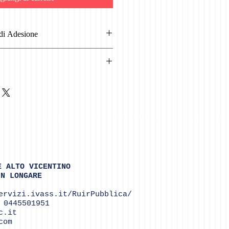
 di Adesione
are la scheda di adesione ed inviarla
medicaservizi.it o via fax allo
rda
E ALTO VICENTINO
IN LONGARE
ervizi.ivass.it/RuirPubblica/
 0445501951
c.it
com