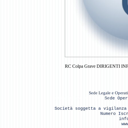
RC Colpa Grave DIRIGENTI 
Sede Legale e Operat
Sede Ope
©© Copyright Domus Medica Servizi s.r.l.
Soc
ietà soggetta a vigilanza
Numero Isc
inf
ww