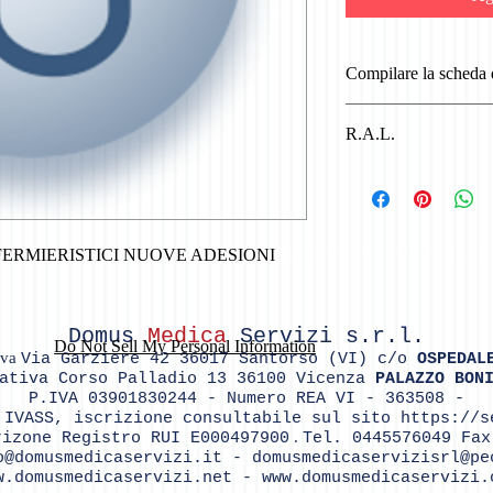
Compilare la scheda
Compilare datare e firm
R.A.L.
via e mail a info@domus
0445501951
Retribuzione Annua Lo
INFERMIERISTICI NUOVE ADESIONI
Domus
Medica
Servizi
s.r.l.
Do Not Sell My Personal Information
iva
Via Garziere 42 36017 Santorso (VI) c/o
OSPEDAL
rativa Corso Palladio 13 36100 Vicenza
PALAZZO BON
P.IVA 03901830244 - Numero REA VI - 363508 -
 IVASS, iscrizione consultabile sul sito
https://s
.
rizone Registro RUI E000497900
Tel. 0445576049 Fax
o@domusmedicaservizi.it
-
domusmedicaservizisrl@pe
w.domusmedicaservizi.net
-
www.domusmedicaservizi.