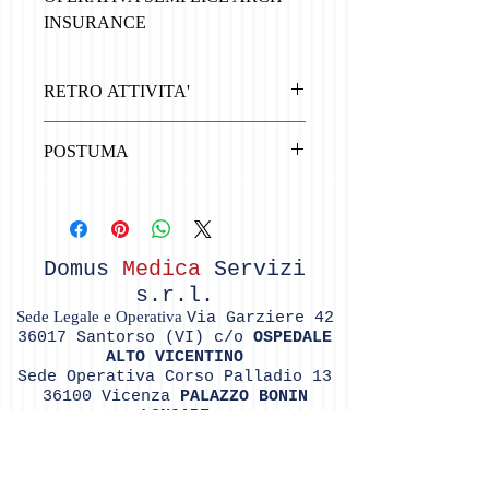
INSURANCE
RETRO ATTIVITA'
RETRO ATTIVITA' ILLIMITATA
POSTUMA
Postuma acquisibile al momento della
cessazione del rapporto con la Pubblica
Amministrazione
Domus
Medica
Servizi
s.r.l.
Sede Legale e Operativa
Via Garziere
42
36017
Santorso (VI) c/o
OSPEDALE
ALTO VICENTINO
Sede Operativa Corso Palladio
13
36100
Vicenza
PALAZZO BONIN
LONGARE
P.IVA
03901830244
- Numero REA VI
- 363508 -
Soc
ietà soggetta a vigilanza