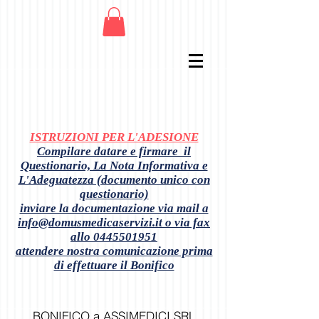
ISTRUZIONI PER L'ADESIONE
Compilare datare e firmare il
Questionario, La Nota Informativa e
L'Adeguatezza (documento unico con
questionario)
inviare la documentazione via mail a
info@domusmedicaservizi.it
o via fax
allo
0445501951
attendere nostra comunicazione prima
di effettuare il Bonifico
BONIFICO a ASSIMEDICI SRL