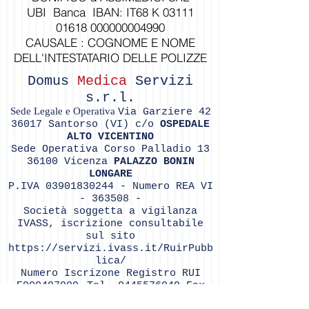
UBI Banca IBAN: IT68 K
03111
01618
000000004990
CAUSALE : COGNOME E NOME
DELL'INTESTATARIO DELLE POLIZZE
Domus
Medica
Servizi
s.r.l.
Sede Legale e Operativa
Via Garziere
42
36017
Santorso (VI) c/o
OSPEDALE
ALTO VICENTINO
Sede Operativa Corso Palladio
13
36100
Vicenza
PALAZZO BONIN
LONGARE
P.IVA
03901830244
- Numero REA VI
- 363508 -
Soc
ietà soggetta a vigilanza
IVASS, iscrizione consultabile
sul sito
https://servizi.ivass.it/RuirPubb
lica/
Numero Iscrizone Registro RUI
.
E000497900
Tel.
0445576049
Fax
0445501951